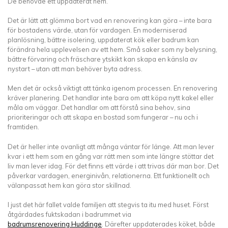
De behövde ett uppdaterat hem.
Det är lätt att glömma bort vad en renovering kan göra – inte bara
för bostadens värde, utan för vardagen. En moderniserad
planlösning, bättre isolering, uppdaterat kök eller badrum kan
förändra hela upplevelsen av ett hem. Små saker som ny belysning,
bättre förvaring och fräschare ytskikt kan skapa en känsla av
nystart – utan att man behöver byta adress.
Men det är också viktigt att tänka igenom processen. En renovering
kräver planering. Det handlar inte bara om att köpa nytt kakel eller
måla om väggar. Det handlar om att förstå sina behov, sina
prioriteringar och att skapa en bostad som fungerar – nu och i
framtiden.
Det är heller inte ovanligt att många väntar för länge. Att man lever
kvar i ett hem som en gång var rätt men som inte längre stöttar det
liv man lever idag. För det finns ett värde i att trivas där man bor. Det
påverkar vardagen, energinivån, relationerna. Ett funktionellt och
välanpassat hem kan göra stor skillnad.
I just det här fallet valde familjen att stegvis ta itu med huset. Först
åtgärdades fuktskadan i badrummet via
badrumsrenovering Huddinge
. Därefter uppdaterades köket, både