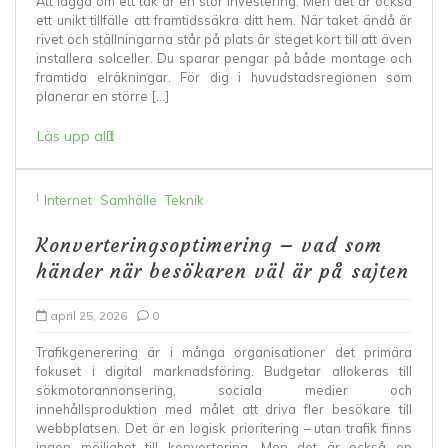
Att lägga om ett tak är en stor investering. Men det är också
ett unikt tillfälle att framtidssäkra ditt hem. När taket ändå är
rivet och ställningarna står på plats är steget kort till att även
installera solceller. Du sparar pengar på både montage och
framtida elräkningar. För dig i huvudstadsregionen som
planerar en större […]
Läs upp allt
I
Internet
Samhälle
Teknik
Konverteringsoptimering – vad som
händer när besökaren väl är på sajten
april 25, 2026
0
Trafikgenerering är i många organisationer det primära
fokuset i digital marknadsföring. Budgetar allokeras till
sökmotorannonsering, sociala medier och
innehållsproduktion med målet att driva fler besökare till
webbplatsen. Det är en logisk prioritering – utan trafik finns
ingen möjlighet till konvertering. Men det är också en