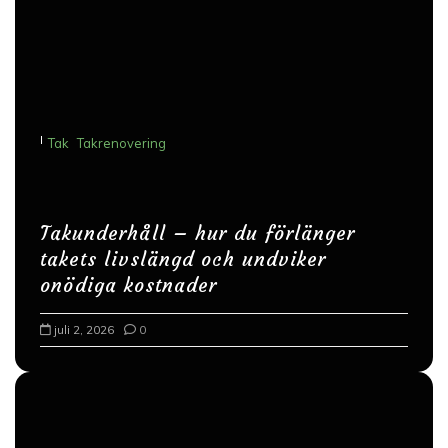
v
i
g
e
I
Tak
Takrenovering
r
i
n
Takunderhåll – hur du förlänger
g
takets livslängd och undviker
onödiga kostnader
juli 2, 2026
0