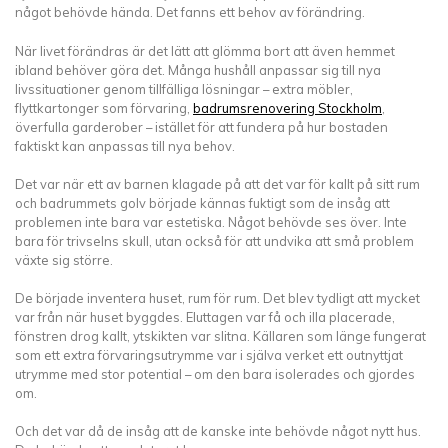
något behövde hända. Det fanns ett behov av förändring.
När livet förändras är det lätt att glömma bort att även hemmet
ibland behöver göra det. Många hushåll anpassar sig till nya
livssituationer genom tillfälliga lösningar – extra möbler,
flyttkartonger som förvaring,
badrumsrenovering Stockholm
,
överfulla garderober – istället för att fundera på hur bostaden
faktiskt kan anpassas till nya behov.
Det var när ett av barnen klagade på att det var för kallt på sitt rum
och badrummets golv började kännas fuktigt som de insåg att
problemen inte bara var estetiska. Något behövde ses över. Inte
bara för trivselns skull, utan också för att undvika att små problem
växte sig större.
De började inventera huset, rum för rum. Det blev tydligt att mycket
var från när huset byggdes. Eluttagen var få och illa placerade,
fönstren drog kallt, ytskikten var slitna. Källaren som länge fungerat
som ett extra förvaringsutrymme var i själva verket ett outnyttjat
utrymme med stor potential – om den bara isolerades och gjordes
om.
Och det var då de insåg att de kanske inte behövde något nytt hus.