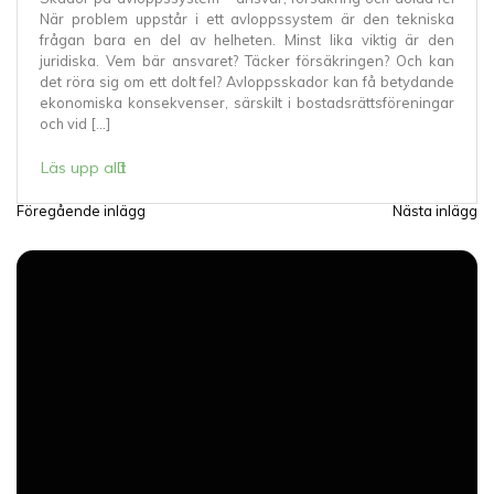
När problem uppstår i ett avloppssystem är den tekniska
frågan bara en del av helheten. Minst lika viktig är den
juridiska. Vem bär ansvaret? Täcker försäkringen? Och kan
det röra sig om ett dolt fel? Avloppsskador kan få betydande
ekonomiska konsekvenser, särskilt i bostadsrättsföreningar
och vid […]
Läs upp allt
Föregående inlägg
Nästa inlägg
I
n
l
ä
g
g
s
n
a