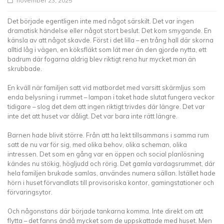
november 23, 2025
Det började egentligen inte med något särskilt. Det var ingen
dramatisk händelse eller något stort beslut. Det kom smygande. En
känsla av att något skavde. Först i det lilla – en trång hall där skorna
alltid låg i vägen, en köksfläkt som lät mer än den gjorde nytta, ett
badrum där fogarna aldrig blev riktigt rena hur mycket man än
skrubbade.
En kväll när familjen satt vid matbordet med varsitt skärmljus som
enda belysning i rummet – lampan i taket hade slutat fungera veckor
tidigare – slog det dem att ingen riktigt trivdes där längre. Det var
inte det att huset var dåligt. Det var bara inte rätt längre.
Barnen hade blivit större. Från att ha lekt tillsammans i samma rum
satt de nu var för sig, med olika behov, olika scheman, olika
intressen. Det som en gång var en öppen och social planlösning
kändes nu stökig, högljudd och rörig. Det gamla vardagsrummet, där
hela familjen brukade samlas, användes numera sällan. Istället hade
hörn i huset förvandlats till provisoriska kontor, gamingstationer och
förvaringsytor.
Och någonstans där började tankarna komma. Inte direkt om att
flytta – det fanns ändå mycket som de uppskattade med huset. Men