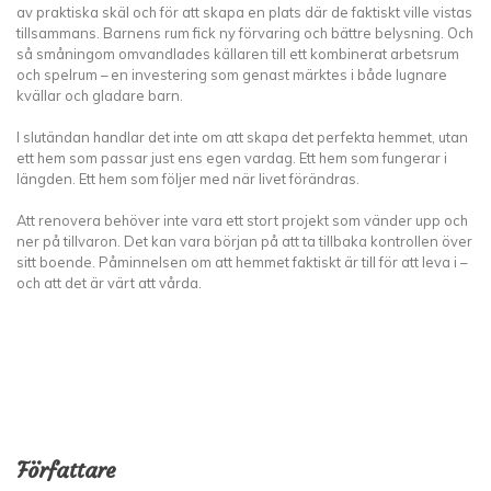
av praktiska skäl och för att skapa en plats där de faktiskt ville vistas
tillsammans. Barnens rum fick ny förvaring och bättre belysning. Och
så småningom omvandlades källaren till ett kombinerat arbetsrum
och spelrum – en investering som genast märktes i både lugnare
kvällar och gladare barn.
I slutändan handlar det inte om att skapa det perfekta hemmet, utan
ett hem som passar just ens egen vardag. Ett hem som fungerar i
längden. Ett hem som följer med när livet förändras.
Att renovera behöver inte vara ett stort projekt som vänder upp och
ner på tillvaron. Det kan vara början på att ta tillbaka kontrollen över
sitt boende. Påminnelsen om att hemmet faktiskt är till för att leva i –
och att det är värt att vårda.
Författare