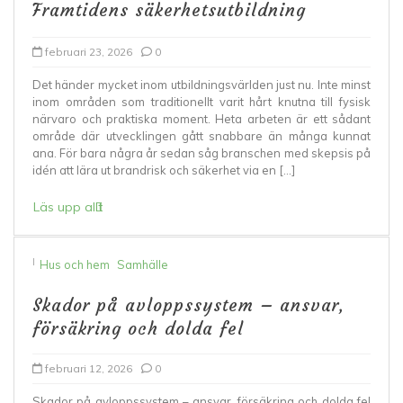
Framtidens säkerhetsutbildning
februari 23, 2026
0
Det händer mycket inom utbildningsvärlden just nu. Inte minst
inom områden som traditionellt varit hårt knutna till fysisk
närvaro och praktiska moment. Heta arbeten är ett sådant
område där utvecklingen gått snabbare än många kunnat
ana. För bara några år sedan såg branschen med skepsis på
idén att lära ut brandrisk och säkerhet via en […]
Läs upp allt
I
Hus och hem
Samhälle
Skador på avloppssystem – ansvar,
försäkring och dolda fel
februari 12, 2026
0
Skador på avloppssystem – ansvar, försäkring och dolda fel