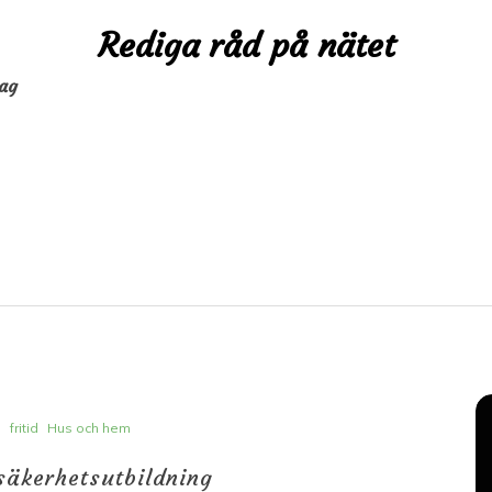
Rediga råd på nätet
dag
i
fritid
Hus och hem
säkerhetsutbildning