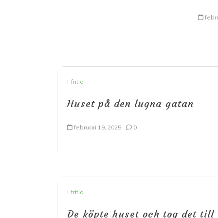
febr
I
fritid
Huset på den lugna gatan
I
KL-trä
Limträ
Miljö
Trä
Vetenskap
KL-trä, klimatdeklarat
februari 19, 2025
0
och hållbart byggande
siffrorna faktiskt visar
juni 16, 2026
0
I
fritid
De köpte huset och tog det till