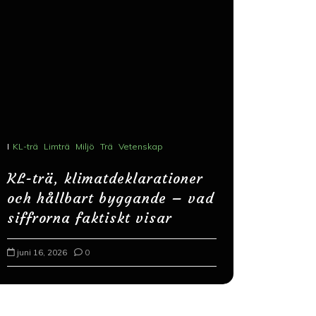
I
Tak
Takrenov
I
KL-trä
Limträ
Miljö
Trä
Vetenskap
Takunder
KL-trä, klimatdeklarationer
förlänger
och hållbart byggande – vad
och undv
siffrorna faktiskt visar
kostnade
juni 16, 2026
0
juli 2, 2026