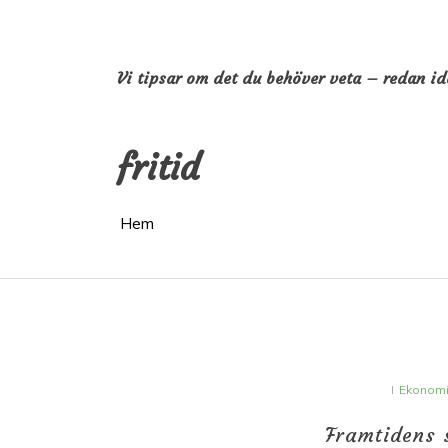
Hoppa
till
innehåll
Vi tipsar om det du behöver veta – redan i
fritid
Hem
I
Ekonom
Framtidens 