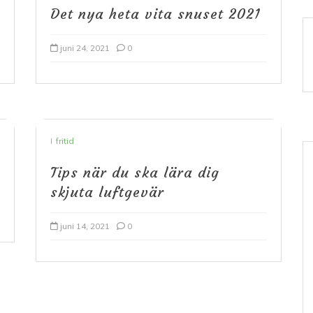
Det nya heta vita snuset 2021
juni 24, 2021
0
I
fritid
Tips när du ska lära dig
skjuta luftgevär
juni 14, 2021
0