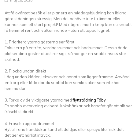
maj 15, 2025
Att få oväntat besök eller planera en middagsbjudning kan ibland
göra städningen stressig. Men det behöver inte ta timmar eller
kännas som ett stort projekt! Med några smarta knep kan du snabbt
få hemmet rent och välkomnande – utan att tappa lugnet.
1. Prioritera ytorna gästerna ser först
Fokusera på entrén, vardagsrummet och badrummet. Dessa är de
platser dina gäster oftast rör sig i, så här gör en snabb insats stor
skillnad.
2. Plocka undan direkt
Lägg undan kläder, leksaker och annat som ligger framme. Använd
en korg eller låda där du snabbt kan samla saker som inte hör
hemma där.
3. Torka av de viktigaste ytorna med
flyttstädning Täby
En snabb avtorkning av bord, köksbänkar och handfat gör att allt ser
fräscht ut direkt.
4. Fräscha upp badrummet
Byt till rena handdukar, tänd ett doftljus eller spraya lite frisk doft –
det ger ett härligt intryck.