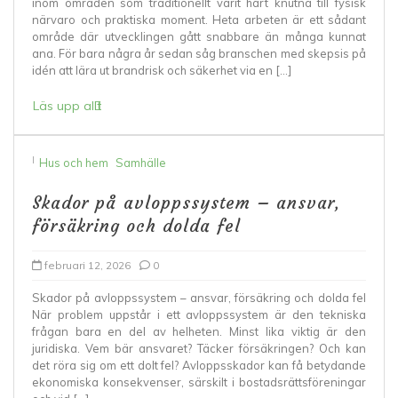
inom områden som traditionellt varit hårt knutna till fysisk
närvaro och praktiska moment. Heta arbeten är ett sådant
område där utvecklingen gått snabbare än många kunnat
ana. För bara några år sedan såg branschen med skepsis på
idén att lära ut brandrisk och säkerhet via en […]
Läs upp allt
I
Hus och hem
Samhälle
Skador på avloppssystem – ansvar,
försäkring och dolda fel
februari 12, 2026
0
Skador på avloppssystem – ansvar, försäkring och dolda fel
När problem uppstår i ett avloppssystem är den tekniska
frågan bara en del av helheten. Minst lika viktig är den
juridiska. Vem bär ansvaret? Täcker försäkringen? Och kan
det röra sig om ett dolt fel? Avloppsskador kan få betydande
ekonomiska konsekvenser, särskilt i bostadsrättsföreningar