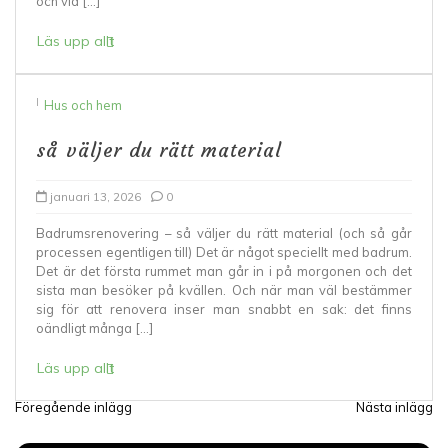
och vid […]
Läs upp allt
I
Hus och hem
så väljer du rätt material
januari 13, 2026
0
Badrumsrenovering – så väljer du rätt material (och så går
processen egentligen till) Det är något speciellt med badrum.
Det är det första rummet man går in i på morgonen och det
sista man besöker på kvällen. Och när man väl bestämmer
sig för att renovera inser man snabbt en sak: det finns
oändligt många […]
Läs upp allt
Föregående inlägg
Nästa inlägg
I
n