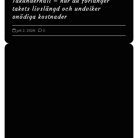
Takunderhåll – hur du förlänger
g
takets livslängd och undviker
onödiga kostnader
juli 2, 2026
0