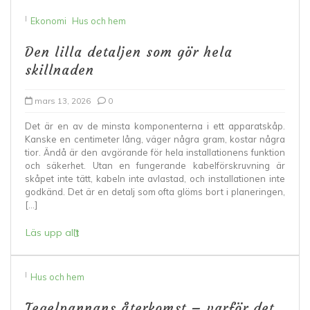
I
Ekonomi
Hus och hem
Den lilla detaljen som gör hela
skillnaden
mars 13, 2026
0
Det är en av de minsta komponenterna i ett apparatskåp.
Kanske en centimeter lång, väger några gram, kostar några
tior. Ändå är den avgörande för hela installationens funktion
och säkerhet. Utan en fungerande kabelförskruvning är
skåpet inte tätt, kabeln inte avlastad, och installationen inte
godkänd. Det är en detalj som ofta glöms bort i planeringen,
[…]
Läs upp allt
I
Hus och hem
Tegelpannans återkomst – varför det