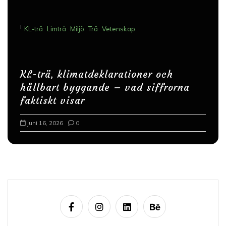
I
KL-trä
Limträ
Miljö
Trä
Vetenskap
KL-trä, klimatdeklarationer och
hållbart byggande – vad siffrorna
faktiskt visar
juni 16, 2026
0